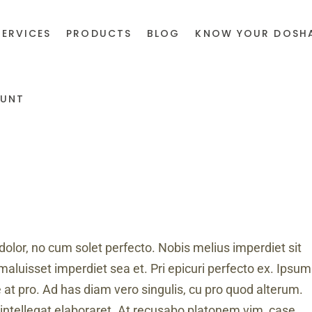
SERVICES
PRODUCTS
BLOG
KNOW YOUR DOSH
UNT
dolor, no cum solet perfecto. Nobis melius imperdiet sit
maluisset imperdiet sea et. Pri epicuri perfecto ex. Ipsum
e at pro. Ad has diam vero singulis, cu pro quod alterum.
intellegat elaboraret. At recusabo platonem vim, case